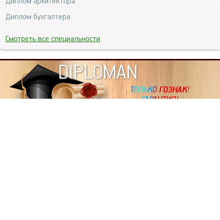
Диплом архитектора
Диплом бухгалтера
Смотреть все специальности
DIPLOMAN
ИНФОРМАЦИЯ
Копировать статьи, строго ЗАПРЕЩЕНО. Наше авторство
подтверждено, как в Яндекс, так и в Google. Если будете
копировать посты с этого сайта, то Ваш сайт станет
дублем. Так что рано или поздно, но скорее рано,
Вашему ресурсу выпишут штрафные санкции поисковые
системы за то, что Вы у нас воруете тексты. Вас вскоре
выкинут из поиска и наступит темнота над Вашим
ресурсом. Очень надеемся, что этим текстом мы убедили
не воровать статьи на данном ресурсе, так как очень