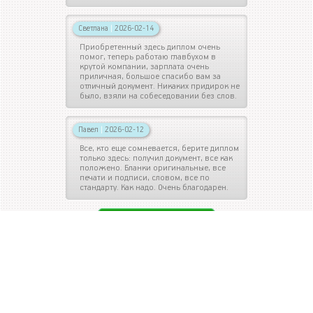
Светлана
|
2026-02-14
Приобретенный здесь диплом очень
помог, теперь работаю главбухом в
крутой компании, зарплата очень
приличная, большое спасибо вам за
отличный документ. Никаких придирок не
было, взяли на собеседовании без слов.
Павел
|
2026-02-12
Все, кто еще сомневается, берите диплом
только здесь: получил документ, все как
положено. Бланки оригинальные, все
печати и подписи, словом, все по
стандарту. Как надо. Очень благодарен.
ОСТАВИТЬ ОТЗЫВ
ДИПЛОМЫ ПО СПЕЦИАЛЬНОСТИ
Диплом автомеханика