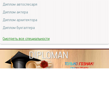
Диплом автослесаря
Диплом актера
Диплом архитектора
Диплом бухгалтера
Смотреть все специальности
DIPLOMAN
ИНФОРМАЦИЯ
Копировать статьи, строго ЗАПРЕЩЕНО. Наше авторство
подтверждено, как в Яндекс, так и в Google. Если будете
копировать посты с этого сайта, то Ваш сайт станет
дублем. Так что рано или поздно, но скорее рано,
Вашему ресурсу выпишут штрафные санкции поисковые