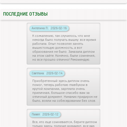
ПОСЛЕДНИЕ ОТЗЫВЫ
Ангелина П.
|
2026-02-16
К сожалению, так случилось, что мне
некогда было получать вышку: все время
работала. Опыт позволял занять
вышестоящую должность, а вот
образования не было. Заказала диплом
на этом сайте. Конечно, были сомнения,
но все прошло отлично! Рекомендую.
Светлана
|
2026-02-14
Приобретенный здесь диплом очень
помог, теперь работаю главбухом в
крутой компании, зарплата очень
приличная, большое спасибо вам за
отличный документ. Никаких придирок не
было, взяли на собеседовании без слов.
Павел
|
2026-02-12
Все, кто еще сомневается, берите диплом
только здесь: получил документ, все как