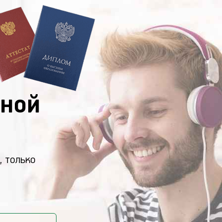
ной
, только