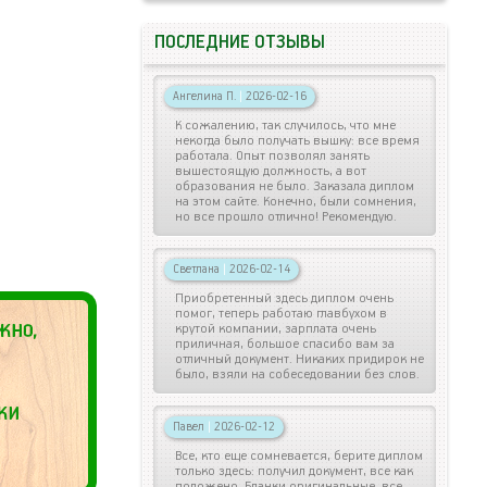
ПОСЛЕДНИЕ ОТЗЫВЫ
Ангелина П.
|
2026-02-16
К сожалению, так случилось, что мне
некогда было получать вышку: все время
работала. Опыт позволял занять
вышестоящую должность, а вот
образования не было. Заказала диплом
на этом сайте. Конечно, были сомнения,
но все прошло отлично! Рекомендую.
Светлана
|
2026-02-14
Приобретенный здесь диплом очень
помог, теперь работаю главбухом в
крутой компании, зарплата очень
приличная, большое спасибо вам за
отличный документ. Никаких придирок не
было, взяли на собеседовании без слов.
Павел
|
2026-02-12
Все, кто еще сомневается, берите диплом
только здесь: получил документ, все как
положено. Бланки оригинальные, все