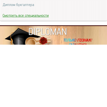
Диплом бухгалтера
Смотреть все специальности
DIPLOMAN
ИНФОРМАЦИЯ
Копировать статьи, строго ЗАПРЕЩЕНО. Наше авторство
подтверждено, как в Яндекс, так и в Google. Если будете
копировать посты с этого сайта, то Ваш сайт станет
дублем. Так что рано или поздно, но скорее рано,
Вашему ресурсу выпишут штрафные санкции поисковые
системы за то, что Вы у нас воруете тексты. Вас вскоре
выкинут из поиска и наступит темнота над Вашим
ресурсом. Очень надеемся, что этим текстом мы убедили
не воровать статьи на данном ресурсе, так как очень